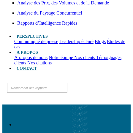
Analyse des Prix, des Volumes et de la Demande
Analyse du Paysage Concurrentiel
Rapports d’Intelligence Rapides
PERSPECTIVES
Communiqué de presse
Leadership éclairé
Blogs
Études de
cas
À PROPOS
À propos de nous
Notre équipe
Nos clients
Témoignages
clients
Nos citations
CONTACT