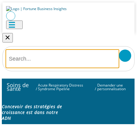
×
Soins de
Acute Respiratory Distress
Demander une
santé
/
Syndrome Pipeline
/
personnalisation
Concevoir des stratégies de
croissance est dans notre
ADN