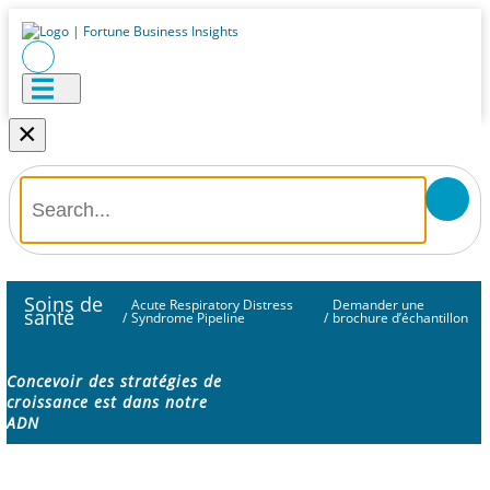
×
Soins de
Acute Respiratory Distress
Demander une
santé
/
Syndrome Pipeline
/
brochure d’échantillon
Concevoir des stratégies de
croissance est dans notre
ADN