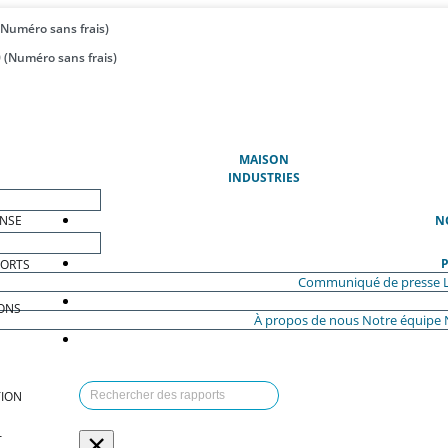
(Numéro sans frais)
 (Numéro sans frais)
(ACTUEL)
MAISON
INDUSTRIES
ENSE
N
P
PORTS
Communiqué de presse
ONS
À propos de nous
Notre équipe
ION
×
T