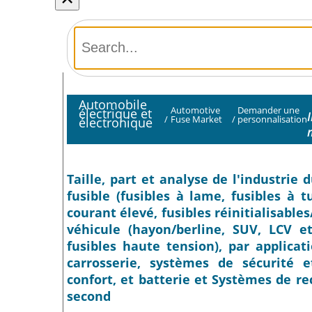
Automobile
Automotive
Demander une
électrique et
/
Fuse Market
/
personnalisation
électronique
Taille, part et analyse de l'industrie
fusible (fusibles à lame, fusibles à 
courant élevé, fusibles réinitialisable
véhicule (hayon/berline, SUV, LCV et
fusibles haute tension), par applica
carrosserie, systèmes de sécurité 
confort, et batterie et Systèmes de r
second