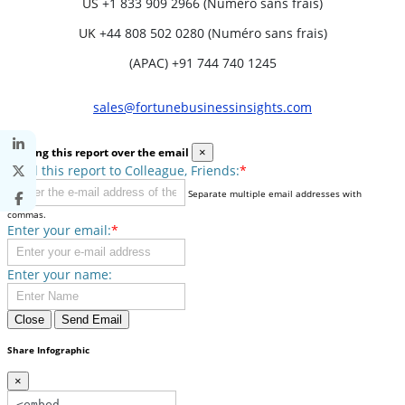
US
+1 833 909 2966 (Numéro sans frais)
UK
+44 808 502 0280 (Numéro sans frais)
(APAC) +91 744 740 1245
sales@fortunebusinessinsights.com
Sharing this report over the email
×
Send this report to Colleague, Friends:
*
Separate multiple email addresses with
commas.
Enter your email:
*
Enter your name:
Close
Send Email
Share Infographic
×