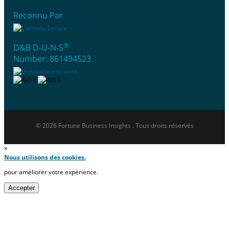
Reconnu Par
®
D&B D-U-N-S
Number: 861494523
© 2026 Fortune Business Insights . Tous droits réservés
×
Nous utilisons des cookies.
pour améliorer votre expérience.
Accepter