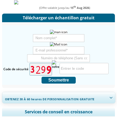
th
(Offre valable jusqu’au
15
Aug 2026
)
Télécharger un échantillon gratuit
Code de sécurité
Soumettre
OBTENEZ 30 À 60
heures
DE PERSONNALISATION GRATUITE
Ampliar a cobertura regional e por país, Análise de segmentos,
Services de conseil en croissance
Perfis de empresas, Benchmarking competitivo, e insights sobre o