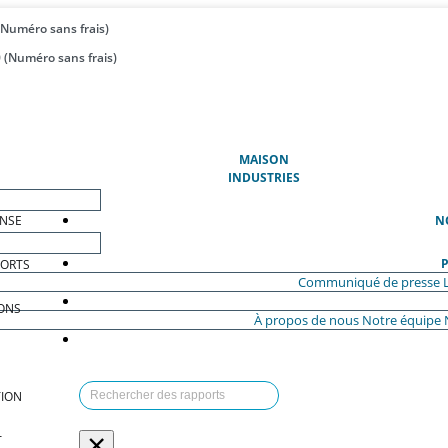
(Numéro sans frais)
 (Numéro sans frais)
(ACTUEL)
MAISON
INDUSTRIES
ENSE
N
P
PORTS
Communiqué de presse
ONS
À propos de nous
Notre équipe
ION
×
T