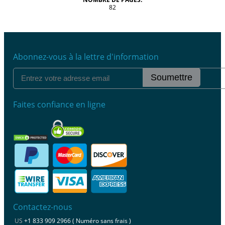
82
Abonnez-vous à la lettre d'information
Soumettre
Faites confiance en ligne
Contactez-nous
US
+1 833 909 2966 ( Numéro sans frais )