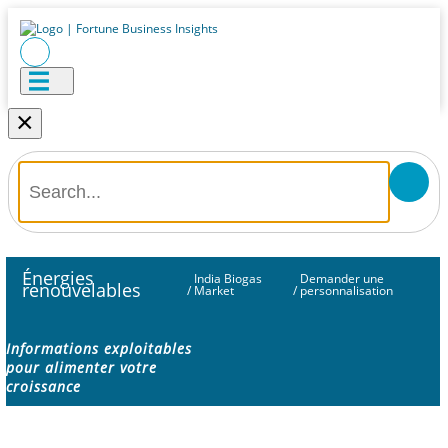
×
Énergies
India Biogas
Demander une
renouvelables
/
Market
/
personnalisation
Informations exploitables
pour alimenter votre
croissance