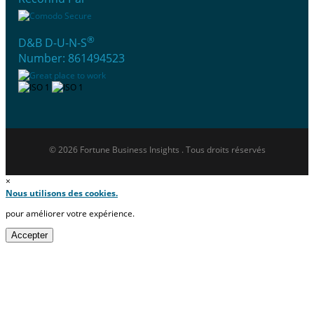
®
D&B D-U-N-S
Number: 861494523
© 2026 Fortune Business Insights . Tous droits réservés
×
Nous utilisons des cookies.
pour améliorer votre expérience.
Accepter