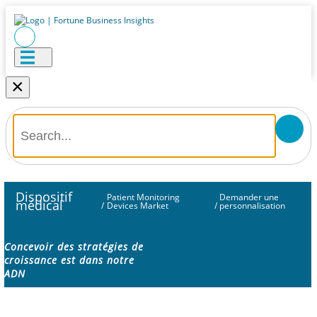
×
Dispositif
Patient Monitoring
Demander une
médical
/
Devices Market
/
personnalisation
Concevoir des stratégies de
croissance est dans notre
ADN