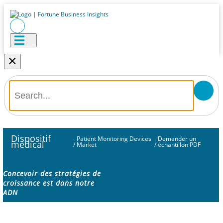
×
Dispositif
Patient Monitoring Devices
Demander un
médical
/
Market
/
échantillon PDF
Concevoir des stratégies de
croissance est dans notre
ADN