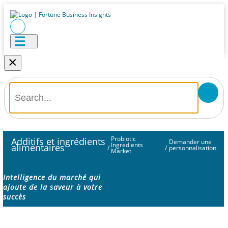
×
Probiotic
Additifs et ingrédients
Demander une
Ingredients
alimentaires
/
/
personnalisation
Market
Intelligence du marché qui
ajoute de la saveur à votre
succès