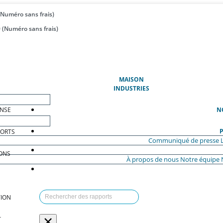
(Numéro sans frais)
 (Numéro sans frais)
(ACTUEL)
MAISON
INDUSTRIES
ENSE
N
P
PORTS
Communiqué de presse
ONS
À propos de nous
Notre équipe
ION
×
T