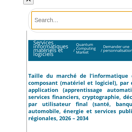
Services
Quantum
informatiques
Demander une
Computing
matériels et
/
/
personnalisatio
Market
logiciels
Taille du marché de l’informatique q
composant (matériel et logiciel), par 
application (apprentissage automati
services financiers, cryptographie, d
par utilisateur final (santé, banqu
automobile, énergie et services publi
régionales, 2026 – 2034