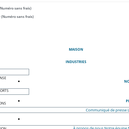
(Numéro sans frais)
 (Numéro sans frais)
(ACTUEL)
MAISON
INDUSTRIES
ENSE
NO
PORTS
P
ONS
Communiqué de presse
À propos de nous
Notre équipe
ION