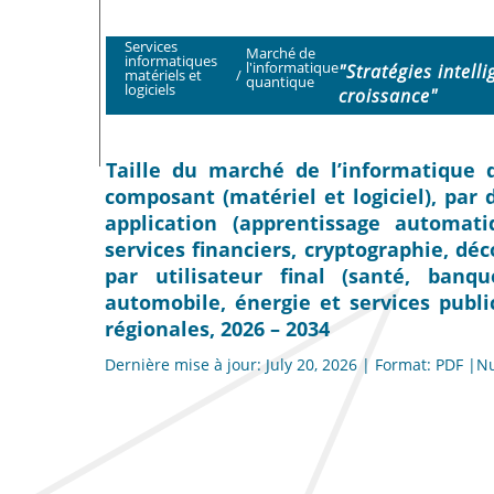
Services
Marché de
informatiques
l'informatique
"Stratégies intell
matériels et
/
quantique
logiciels
croissance"
Taille du marché de l’informatique q
composant (matériel et logiciel), par 
application (apprentissage automati
services financiers, cryptographie, dé
par utilisateur final (santé, banqu
automobile, énergie et services public
régionales, 2026 – 2034
Dernière mise à jour: July 20, 2026 | Format: PDF |