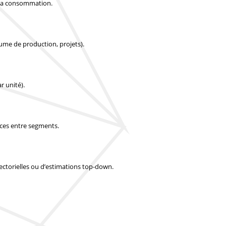
t la consommation.
lume de production, projets).
r unité).
nces entre segments.
 sectorielles ou d’estimations top-down.