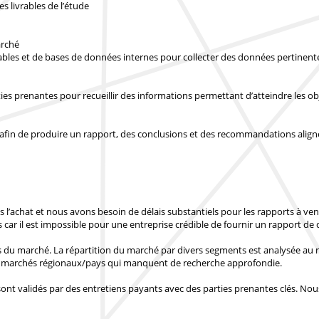
es livrables de l’étude
arché
ables et de bases de données internes pour collecter des données pertinente
ties prenantes pour recueillir des informations permettant d’atteindre les o
afin de produire un rapport, des conclusions et des recommandations alignés
 l’achat
et nous avons besoin de délais substantiels pour les rapports à ve
s
car il est impossible pour une entreprise crédible de fournir un rapport de q
es du marché. La répartition du marché par divers segments est analysée au
x marchés régionaux/pays
qui manquent de recherche approfondie.
nt validés par des entretiens payants avec des parties prenantes clés.
Nous