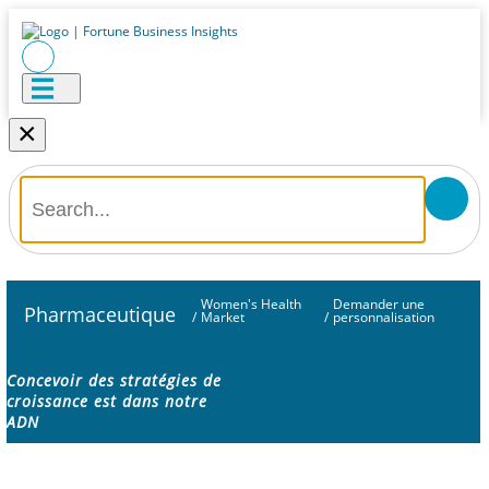
×
Women's Health
Demander une
Pharmaceutique
/
Market
/
personnalisation
Concevoir des stratégies de
croissance est dans notre
ADN