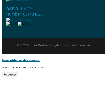
®
D&B D-U-N-S
Number: 861494523
© 2026 Fortune Business Insights . Tous droits réservés
×
Nous utilisons des cookies.
pour améliorer votre expérience.
Accepter