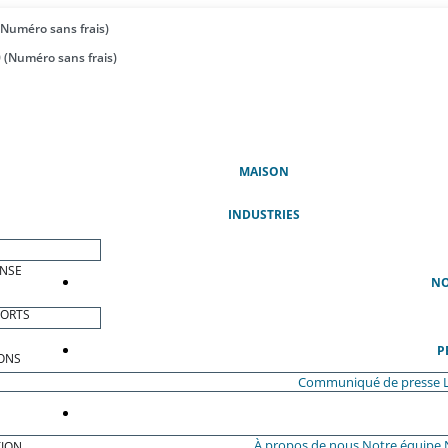
(Numéro sans frais)
 (Numéro sans frais)
(ACTUEL)
MAISON
INDUSTRIES
ENSE
NO
PORTS
P
ONS
Communiqué de presse
À propos de nous
Notre équipe
ION