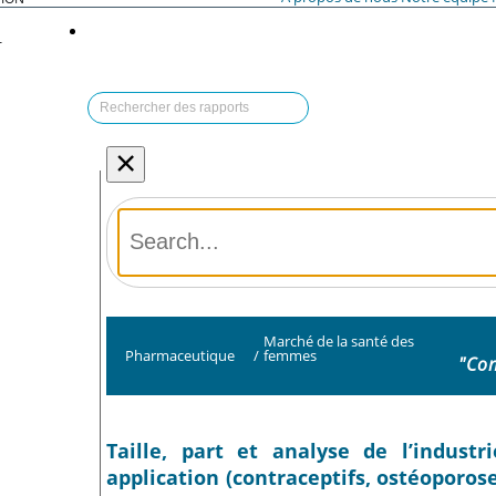
T
×
Marché de la santé des
Pharmaceutique
/
femmes
"Con
Taille, part et analyse de l’indus
application (contraceptifs, ostéoporose