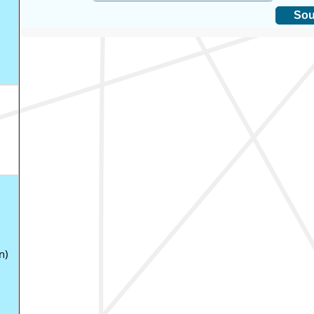
Sou
n)