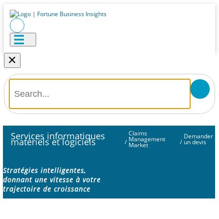
×
Claims
Services informatiques
Demander
Management
matériels et logiciels
/
/
un devis
Market
Stratégies intelligentes,
donnant une vitesse à votre
trajectoire de croissance