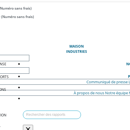
(Numéro sans frais)
 (Numéro sans frais)
(ACTUEL)
MAISON
INDUSTRIES
ENSE
N
P
PORTS
Communiqué de presse
ONS
À propos de nous
Notre équipe
ION
×
T