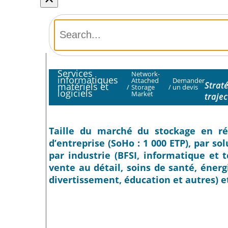
Services
Network-
informatiques
Attached
Demander
Strat
matériels et
/
Storage
/
un devis
logiciels
Market
traje
Taille du marché du stockage en rés
d’entreprise (SoHo : 1 000 ETP), par so
par industrie (BFSI, informatique et
vente au détail, soins de santé, éner
divertissement, éducation et autres) e