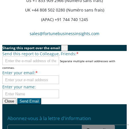
US
+1 833 909 2966 (Numéro sans frais)
UK
+44 808 502 0280 (Numéro sans frais)
(APAC) +91 744 740 1245
sales@fortunebusinessinsights.com
Sharing this report over the email
×
Send this report to Colleague, Friends:
*
Separate multiple email addresses with
commas.
Enter your email:
*
Enter your name:
Close
Send Email
Abonnez-vous à la lettre d'information