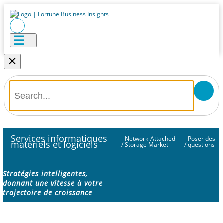
×
Services informatiques
Network-Attached
Poser des
matériels et logiciels
/
Storage Market
/
questions
Stratégies intelligentes,
donnant une vitesse à votre
trajectoire de croissance