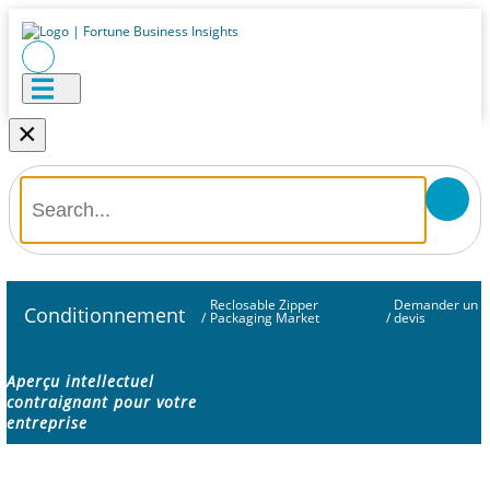
×
Reclosable Zipper
Demander un
Conditionnement
/
Packaging Market
/
devis
Aperçu intellectuel
contraignant pour votre
entreprise