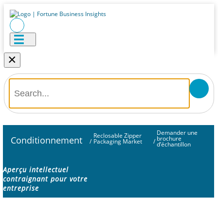
×
Demander une
Reclosable Zipper
Conditionnement
brochure
/
Packaging Market
/
d’échantillon
Aperçu intellectuel
contraignant pour votre
entreprise