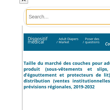
Dispositif
Adult Diapers
Poser des
médical
/
Market
/
questions
Co
Taille du marché des couches pour adul
produit (sous-vêtements et slips,
d’égouttement et protecteurs de li
distribution (ventes institutionnell
prévisions régionales, 2019-2032