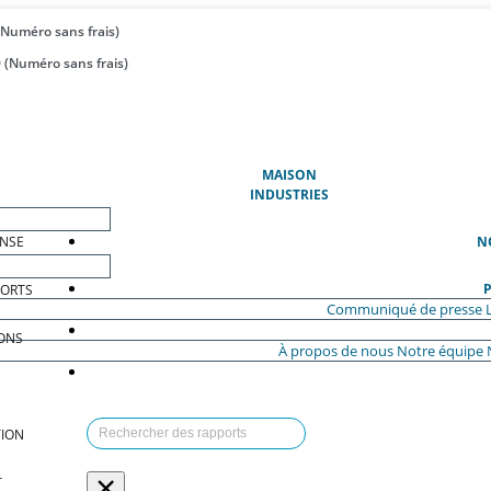
(Numéro sans frais)
 (Numéro sans frais)
(ACTUEL)
MAISON
INDUSTRIES
ENSE
N
P
PORTS
Communiqué de presse
ONS
À propos de nous
Notre équipe
ION
×
T