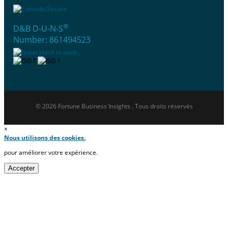
®
D&B D-U-N-S
Number: 861494523
© 2026 Fortune Business Insights . Tous droits réservés
×
Nous utilisons des cookies.
pour améliorer votre expérience.
Accepter