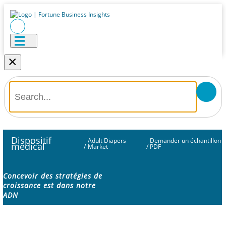
×
Dispositif
Adult Diapers
Demander un échantillon
médical
/
Market
/
PDF
Concevoir des stratégies de
croissance est dans notre
ADN