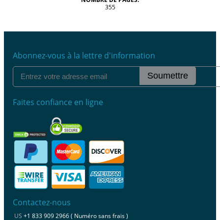
355
Abonnez-vous à la lettre d'information
Soumettre
Faites confiance en ligne
Contactez-nous
US
+1 833 909 2966 ( Numéro sans frais )