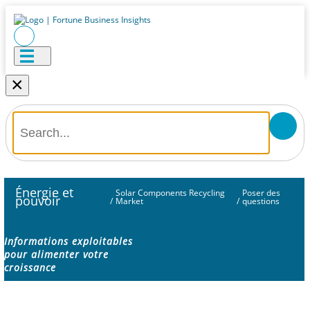
×
Énergie et
Solar Components Recycling
Poser des
pouvoir
/
Market
/
questions
Informations exploitables
pour alimenter votre
croissance