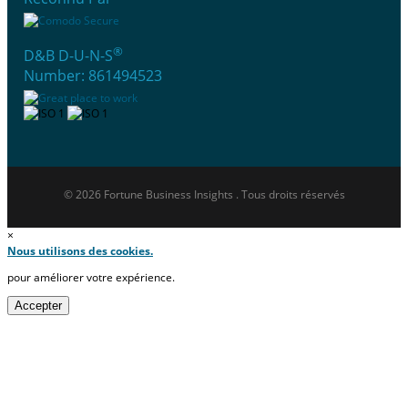
®
D&B D-U-N-S
Number: 861494523
© 2026 Fortune Business Insights . Tous droits réservés
×
Nous utilisons des cookies.
pour améliorer votre expérience.
Accepter