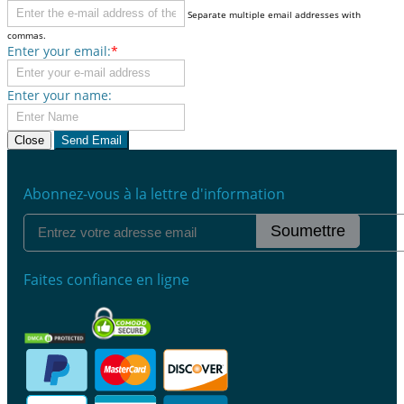
Separate multiple email addresses with
commas.
Enter your email:
*
Enter your name:
Close
Send Email
Abonnez-vous à la lettre d'information
Soumettre
Faites confiance en ligne