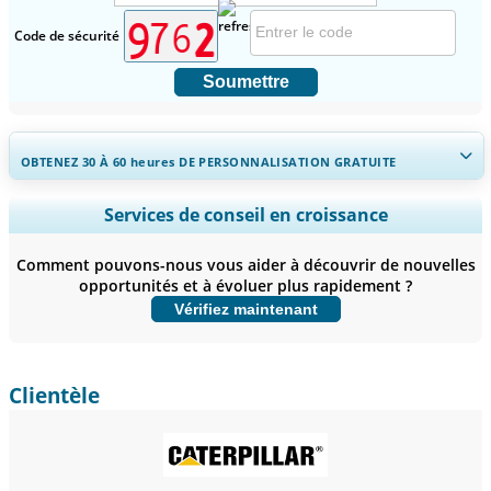
Code de sécurité
Soumettre
OBTENEZ 30 À 60
heures
DE PERSONNALISATION GRATUITE
Ampliar a cobertura regional e por país, Análise de segmentos,
Services de conseil en croissance
Perfis de empresas, Benchmarking competitivo, e insights sobre o
usuário final.
Comment pouvons-nous vous aider à découvrir de nouvelles
opportunités et à évoluer plus rapidement ?
Personnaliser maintenant
Vérifiez maintenant
Clientèle