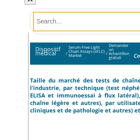
Demander
Serum Free Light
Dispositif
un
Chain Assays (sFLC)
médical
/
/
échantillon
Co
Market
gratuit
Taille du marché des tests de chaîne
l’industrie, par technique (test néph
ELISA et immunoessai à flux latéral)
chaîne légère et autres), par utilisate
cliniques et de pathologie et autres) e