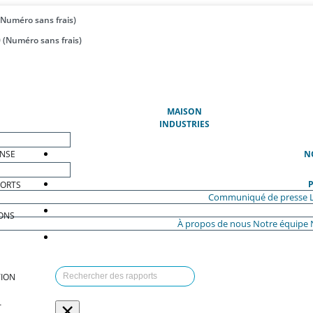
(Numéro sans frais)
 (Numéro sans frais)
(ACTUEL)
MAISON
INDUSTRIES
ENSE
N
P
PORTS
Communiqué de presse
ONS
À propos de nous
Notre équipe
ION
×
T