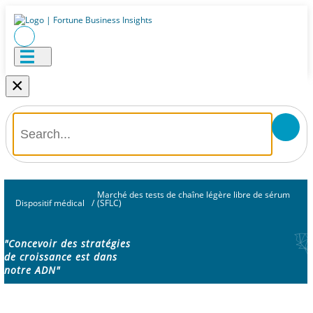
×
Marché des tests de chaîne légère libre de sérum
Dispositif médical
/
(SFLC)
"Concevoir des stratégies
de croissance est dans
notre ADN"