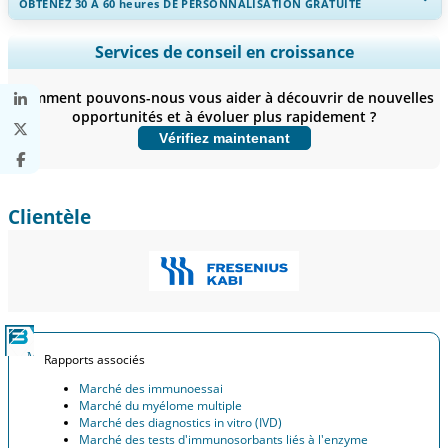
OBTENEZ 30 À 60
heures
DE PERSONNALISATION GRATUITE
Ampliar a cobertura regional e por país, Análise de segmentos,
Services de conseil en croissance
Perfis de empresas, Benchmarking competitivo, e insights sobre o
usuário final.
Comment pouvons-nous vous aider à découvrir de nouvelles
opportunités et à évoluer plus rapidement ?
Personnaliser maintenant
Vérifiez maintenant
Clientèle
Rapports associés
Marché des immunoessai
Marché du myélome multiple
Marché des diagnostics in vitro (IVD)
Marché des tests d'immunosorbants liés à l'enzyme