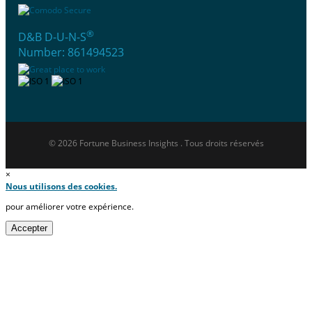
®
D&B D-U-N-S
Number: 861494523
© 2026 Fortune Business Insights . Tous droits réservés
×
Nous utilisons des cookies.
pour améliorer votre expérience.
Accepter