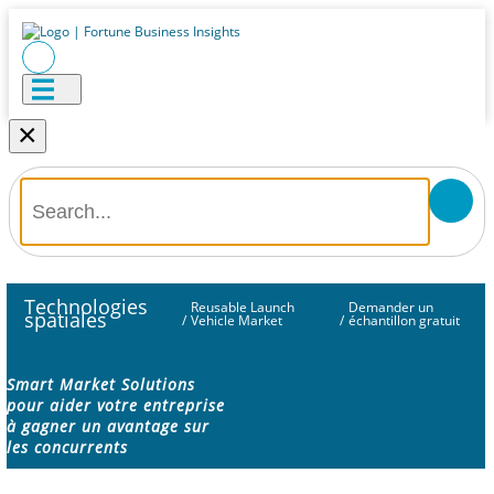
×
Technologies
Reusable Launch
Demander un
spatiales
/
Vehicle Market
/
échantillon gratuit
Smart Market Solutions
pour aider votre entreprise
à gagner un avantage sur
les concurrents