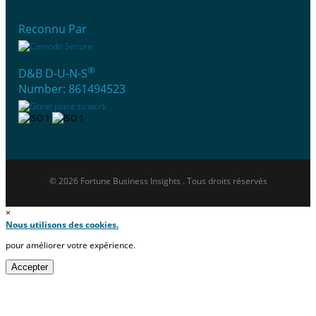
Reconnu Par
®
D&B D-U-N-S
Number: 861494523
© 2026 Fortune Business Insights . Tous droits réservés
×
Nous utilisons des cookies.
pour améliorer votre expérience.
Accepter