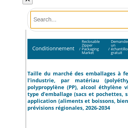
Reclosable
Demande
Zipper
un
Conditionnement
/
Packaging
/
échantillo
Market
gratuit
Taille du marché des emballages à fe
l’industrie, par matériau (polyéth
polypropylène (PP), alcool éthylène v
type d’emballage (sacs et pochettes, 
application (aliments et boissons, bie
prévisions régionales, 2026-2034