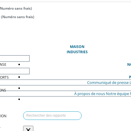
(Numéro sans frais)
 (Numéro sans frais)
(ACTUEL)
MAISON
INDUSTRIES
ENSE
N
P
PORTS
Communiqué de presse
ONS
À propos de nous
Notre équipe
ION
×
T