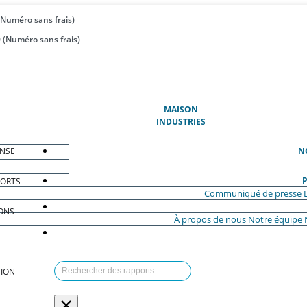
(Numéro sans frais)
 (Numéro sans frais)
(ACTUEL)
MAISON
INDUSTRIES
ENSE
N
P
PORTS
Communiqué de presse
ONS
À propos de nous
Notre équipe
ION
×
T