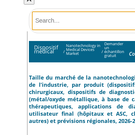
Demander
Nanotechnology in
Dispositif
un
Medical Devices
médical
/
/
échantillon
Co
Market
gratuit
Taille du marché de la nanotechnologi
de l’industrie, par produit (dispositi
chirurgicaux, dispositifs de diagnos
(métal/oxyde métallique, à base de ca
thérapeutiques, applications de di
utilisateur final (hôpitaux et ASC, c
autres) et prévisions régionales, 2026-