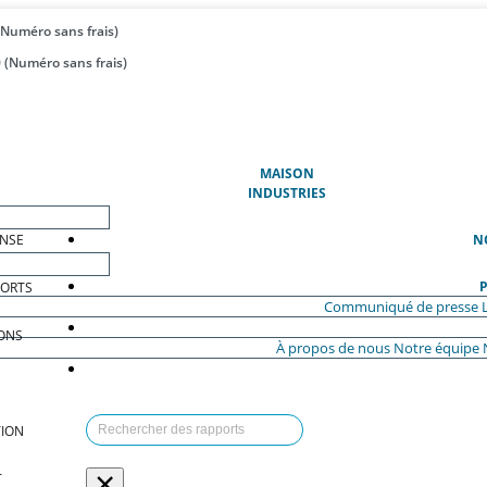
(Numéro sans frais)
 (Numéro sans frais)
(ACTUEL)
MAISON
INDUSTRIES
ENSE
N
P
PORTS
Communiqué de presse
ONS
À propos de nous
Notre équipe
ION
×
T