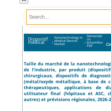
Demander
Nanotechnology in
Dispositif
un
Medical Devices
médical
/
/
échantillon
Co
Market
PDF
Taille du marché de la nanotechnologi
de l’industrie, par produit (dispositi
chirurgicaux, dispositifs de diagnos
(métal/oxyde métallique, à base de ca
thérapeutiques, applications de di
utilisateur final (hôpitaux et ASC, c
autres) et prévisions régionales, 2026-