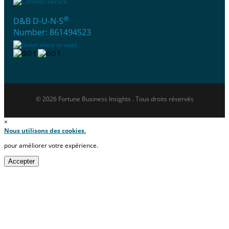
®
D&B D-U-N-S
Number: 861494523
© 2026 Fortune Business Insights . Tous droits réservés
×
Nous utilisons des cookies.
pour améliorer votre expérience.
Accepter