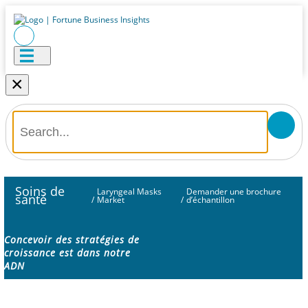
×
Soins de
Laryngeal Masks
Demander une brochure
santé
/
Market
/
d’échantillon
Concevoir des stratégies de
croissance est dans notre
ADN