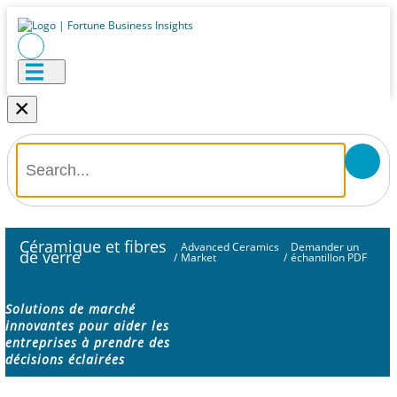
×
Céramique et fibres
Advanced Ceramics
Demander un
de verre
/
Market
/
échantillon PDF
Solutions de marché
innovantes pour aider les
entreprises à prendre des
décisions éclairées