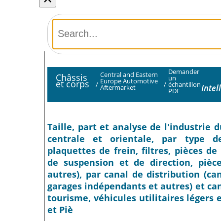
Demander
Central and Eastern
Châssis
un
Europe Automotive
et corps
/
/
échantillon
Inte
Aftermarket
PDF
Taille, part et analyse de l'industri
centrale et orientale, par type d
plaquettes de frein, filtres, pièces 
de suspension et de direction, piè
autres), par canal de distribution (c
garages indépendants et autres) et can
tourisme, véhicules utilitaires légers e
et Piè