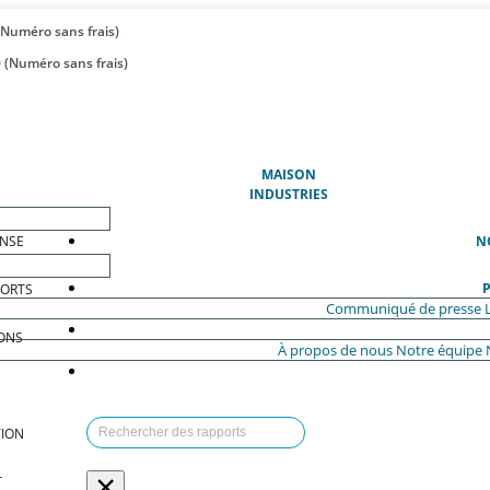
(Numéro sans frais)
 (Numéro sans frais)
(ACTUEL)
MAISON
INDUSTRIES
ENSE
N
P
PORTS
Communiqué de presse
ONS
À propos de nous
Notre équipe
ION
×
T