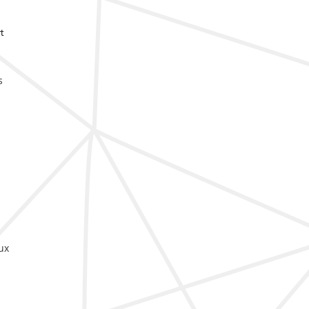
t
s
ux