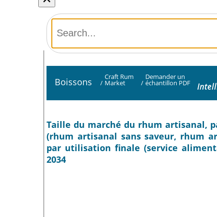
Craft Rum
Demander un
Boissons
/
Market
/
échantillon PDF
Intel
Taille du marché du rhum artisanal, pa
(rhum artisanal sans saveur, rhum ar
par utilisation finale (service alimen
2034