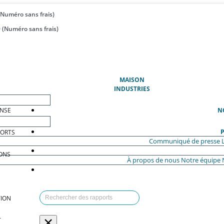
(Numéro sans frais)
 (Numéro sans frais)
(ACTUEL)
MAISON
INDUSTRIES
ENSE
N
P
PORTS
Communiqué de presse
ONS
À propos de nous
Notre équipe
ION
×
T