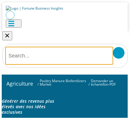
×
Poultry Manure Biofertilizers
Demander un
Agriculture
/
Market
/
échantillon PDF
Générer des revenus plus
élevés avec nos idées
exclusives