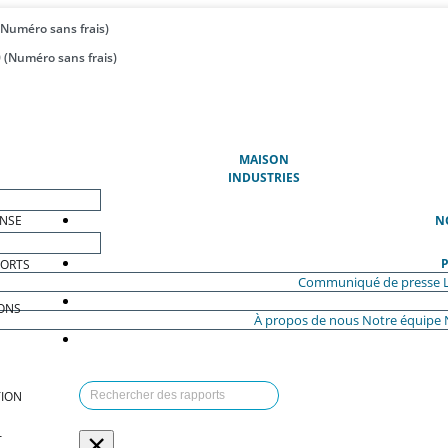
(Numéro sans frais)
 (Numéro sans frais)
(ACTUEL)
MAISON
INDUSTRIES
ENSE
N
P
PORTS
Communiqué de presse
ONS
À propos de nous
Notre équipe
ION
×
T