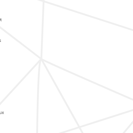
t
s
ux