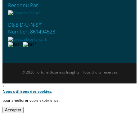
Reconnu Par
®
D&B D-U-N-S
Number: 861494523
© 2026 Fortune Business Insights . Tous droits réservés
×
Nous utilisons des cookies.
pour améliorer votre expérience.
Accepter