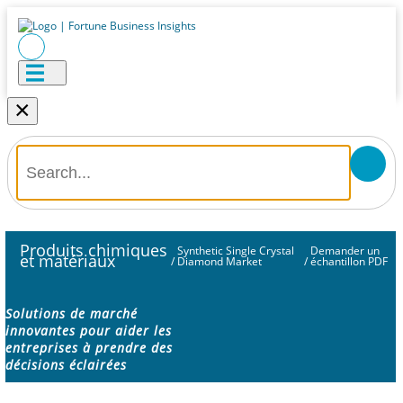
×
Produits chimiques
Synthetic Single Crystal
Demander un
et matériaux
/
Diamond Market
/
échantillon PDF
Solutions de marché
innovantes pour aider les
entreprises à prendre des
décisions éclairées