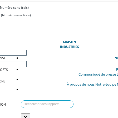
(Numéro sans frais)
 (Numéro sans frais)
(ACTUEL)
MAISON
INDUSTRIES
ENSE
N
P
PORTS
Communiqué de presse
ONS
À propos de nous
Notre équipe
ION
×
T