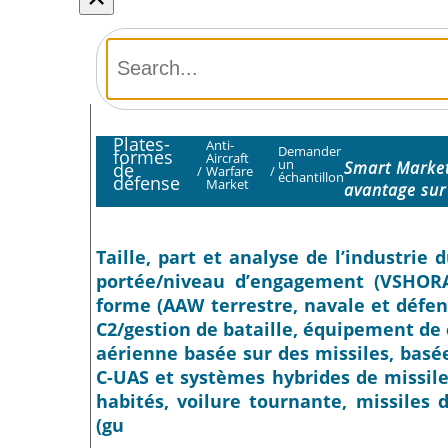
Plates-
Anti-
Demander
formes
Aircraft
un
Smart Market
de
/
Warfare
/
échantillon
défense
Market
avantage sur
Taille, part et analyse de l’industrie
portée/niveau d’engagement (VSHOR
forme (AAW terrestre, navale et défens
C2/gestion de bataille, équipement de c
aérienne basée sur des missiles, basé
C-UAS et systèmes hybrides de missile
habités, voilure tournante, missiles 
(gu