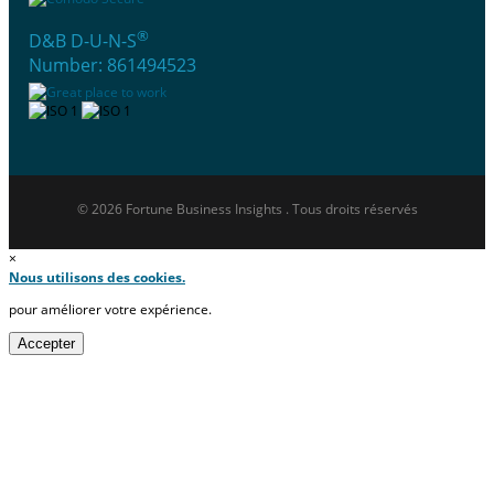
®
D&B D-U-N-S
Number: 861494523
© 2026 Fortune Business Insights . Tous droits réservés
×
Nous utilisons des cookies.
pour améliorer votre expérience.
Accepter