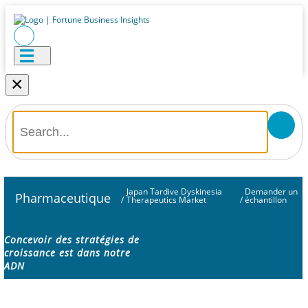
×
Japan Tardive Dyskinesia
Demander un
Pharmaceutique
/
Therapeutics Market
/
échantillon
Concevoir des stratégies de
croissance est dans notre
ADN