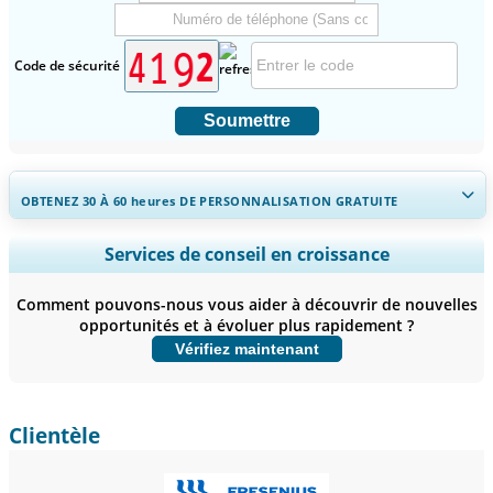
Code de sécurité
Soumettre
OBTENEZ 30 À 60
heures
DE PERSONNALISATION GRATUITE
Ampliar a cobertura regional e por país, Análise de segmentos,
Services de conseil en croissance
Perfis de empresas, Benchmarking competitivo, e insights sobre o
usuário final.
Comment pouvons-nous vous aider à découvrir de nouvelles
opportunités et à évoluer plus rapidement ?
Personnaliser maintenant
Vérifiez maintenant
Clientèle