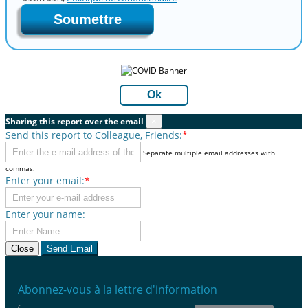
Soumettre
Ok
Sharing this report over the email
×
Send this report to Colleague, Friends:
*
Separate multiple email addresses with
commas.
Enter your email:
*
Enter your name:
Close
Send Email
Abonnez-vous à la lettre d'information