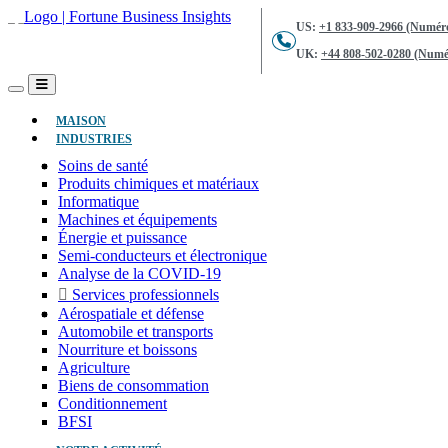
US:
+1 833-909-2966 (Numéro
UK:
+44 808-502-0280 (Numér
(ACTUEL)
MAISON
INDUSTRIES
Soins de santé
Produits chimiques et matériaux
Informatique
Machines et équipements
Énergie et puissance
Semi-conducteurs et électronique
Analyse de la COVID-19
Services professionnels
Aérospatiale et défense
Automobile et transports
Nourriture et boissons
Agriculture
Biens de consommation
Conditionnement
BFSI