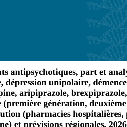
s antipsychotiques, part et analy
e, dépression unipolaire, démenc
pine, aripiprazole, brexpiprazole
e (première génération, deuxième
bution (pharmacies hospitalières,
e) et prévisions régionales, 202