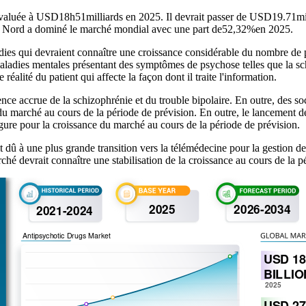
 évaluée à USD
18h51
milliards en 2025. Il devrait passer de USD
19.71
mi
 Nord a dominé le marché mondial avec une part de
52,32%
en 2025.
ies qui devraient connaître une croissance considérable du nombre de p
adies mentales présentant des symptômes de psychose telles que la schi
éalité du patient qui affecte la façon dont il traite l'information.
ce accrue de la schizophrénie et du trouble bipolaire. En outre, des so
e du marché au cours de la période de prévision. En outre, le lancement d
gure pour la croissance du marché au cours de la période de prévision.
 dû à une plus grande transition vers la télémédecine pour la gestion d
é devrait connaître une stabilisation de la croissance au cours de la 