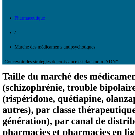
Pharmaceutique
/
Marché des médicaments antipsychotiques
"Concevoir des stratégies de croissance est dans notre ADN"
Taille du marché des médicament
(schizophrénie, trouble bipolair
(rispéridone, quétiapine, olanza
autres), par classe thérapeutiqu
génération), par canal de distri
pharmacies et pharmacies en lign