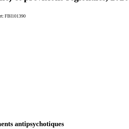
ort: FBI101390
ents antipsychotiques