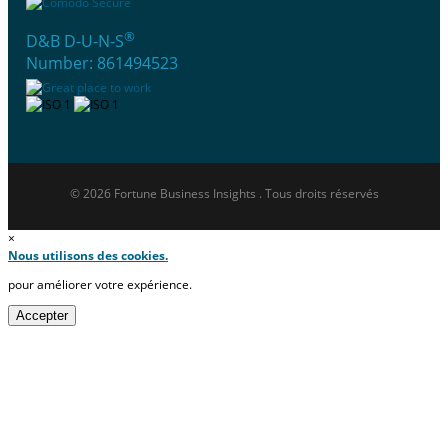
®
D&B D-U-N-S
Number: 861494523
© 2026 Fortune Business Insights . Tous droits réservés
×
Nous utilisons des cookies.
pour améliorer votre expérience.
Accepter