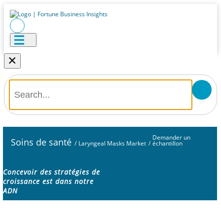
×
Demander un
Soins de santé
/
Laryngeal Masks Market
/
échantillon
Concevoir des stratégies de
croissance est dans notre
ADN