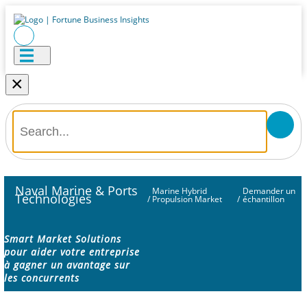
×
Naval Marine & Ports
Marine Hybrid
Demander un
Technologies
/
Propulsion Market
/
échantillon
Smart Market Solutions
pour aider votre entreprise
à gagner un avantage sur
les concurrents