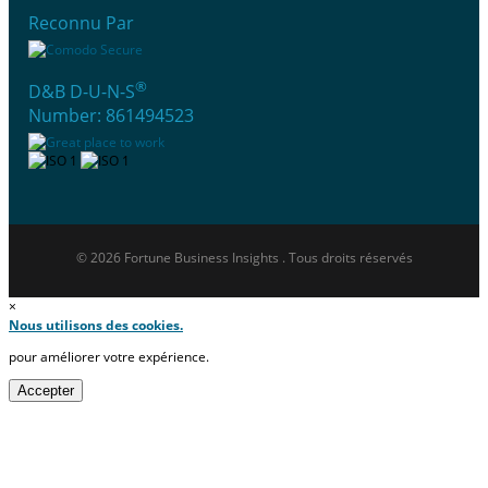
Reconnu Par
®
D&B D-U-N-S
Number: 861494523
© 2026 Fortune Business Insights . Tous droits réservés
×
Nous utilisons des cookies.
pour améliorer votre expérience.
Accepter