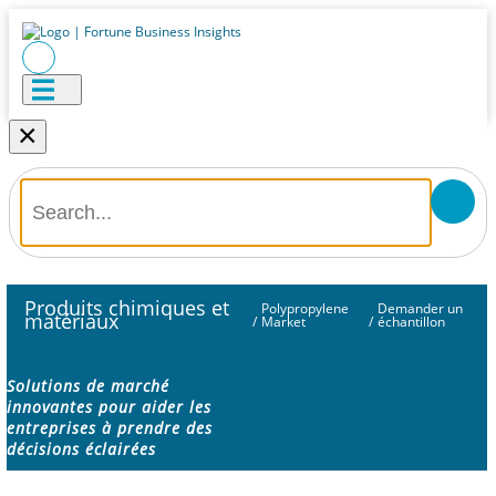
×
Produits chimiques et
Polypropylene
Demander un
matériaux
/
Market
/
échantillon
Solutions de marché
innovantes pour aider les
entreprises à prendre des
décisions éclairées