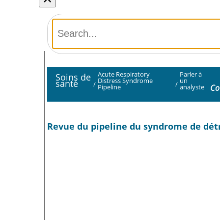
Acute Respiratory
Parler à
Soins de
Distress Syndrome
un
santé
/
/
Co
Pipeline
analyste
Revue du pipeline du syndrome de détr