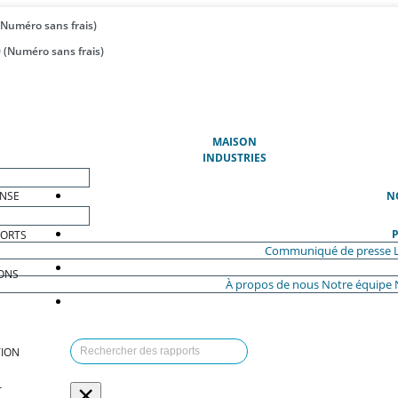
(Numéro sans frais)
 (Numéro sans frais)
(ACTUEL)
MAISON
INDUSTRIES
ENSE
N
P
PORTS
Communiqué de presse
ONS
À propos de nous
Notre équipe
ION
×
T