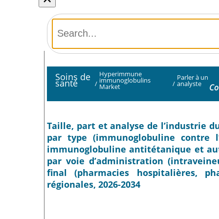
Hyperimmune
Soins de
Parler à un
immunoglobulins
santé
/
/
analyste
Co
Market
Taille, part et analyse de l’industr
par type (immunoglobuline contre l
immunoglobuline antitétanique et autr
par voie d’administration (intraveine
final (pharmacies hospitalières, p
régionales, 2026-2034