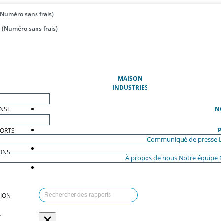
(Numéro sans frais)
 (Numéro sans frais)
(ACTUEL)
MAISON
INDUSTRIES
ENSE
N
P
PORTS
Communiqué de presse
ONS
À propos de nous
Notre équipe
ION
×
T