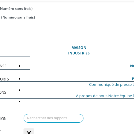
(Numéro sans frais)
 (Numéro sans frais)
(ACTUEL)
MAISON
INDUSTRIES
ENSE
N
P
PORTS
Communiqué de presse
ONS
À propos de nous
Notre équipe
ION
×
T