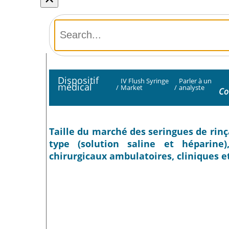
Dispositif
IV Flush Syringe
Parler à un
médical
/
Market
/
analyste
Co
Taille du marché des seringues de rinç
type (solution saline et héparine)
chirurgicaux ambulatoires, cliniques et