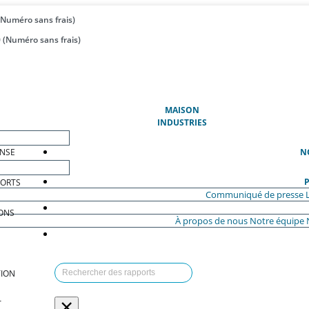
(Numéro sans frais)
 (Numéro sans frais)
(ACTUEL)
MAISON
INDUSTRIES
ENSE
N
P
PORTS
Communiqué de presse
ONS
À propos de nous
Notre équipe
ION
×
T