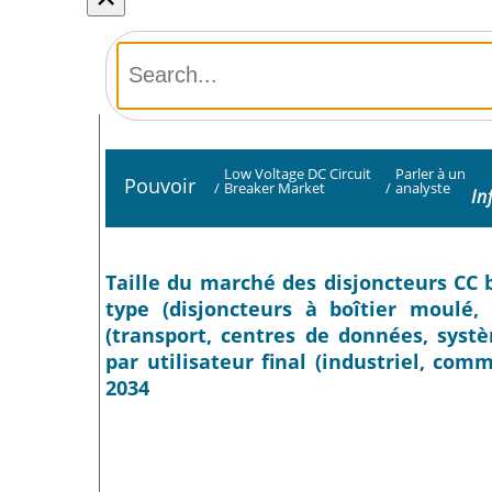
Low Voltage DC Circuit
Parler à un
Pouvoir
/
Breaker Market
/
analyste
In
Taille du marché des disjoncteurs CC b
type (disjoncteurs à boîtier moulé, 
(transport, centres de données, systè
par utilisateur final (industriel, comm
2034