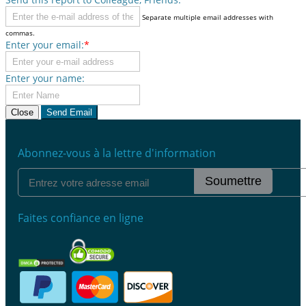
Separate multiple email addresses with
commas.
Enter your email:
*
Enter your name:
Close
Send Email
Abonnez-vous à la lettre d'information
Soumettre
Faites confiance en ligne