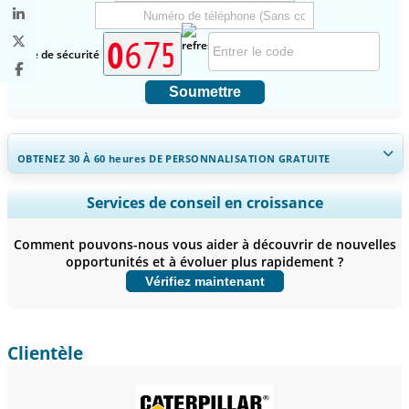
Code de sécurité
Soumettre
OBTENEZ 30 À 60
heures
DE PERSONNALISATION GRATUITE
Ampliar a cobertura regional e por país, Análise de segmentos,
Services de conseil en croissance
Perfis de empresas, Benchmarking competitivo, e insights sobre o
usuário final.
Comment pouvons-nous vous aider à découvrir de nouvelles
opportunités et à évoluer plus rapidement ?
Personnaliser maintenant
Vérifiez maintenant
Clientèle