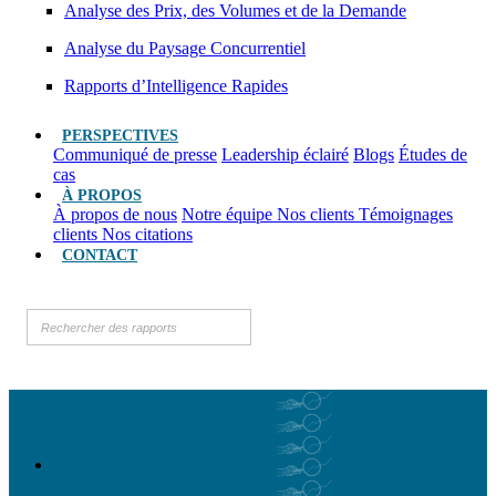
Analyse des Prix, des Volumes et de la Demande
Analyse du Paysage Concurrentiel
Rapports d’Intelligence Rapides
PERSPECTIVES
Communiqué de presse
Leadership éclairé
Blogs
Études de
cas
À PROPOS
À propos de nous
Notre équipe
Nos clients
Témoignages
clients
Nos citations
CONTACT