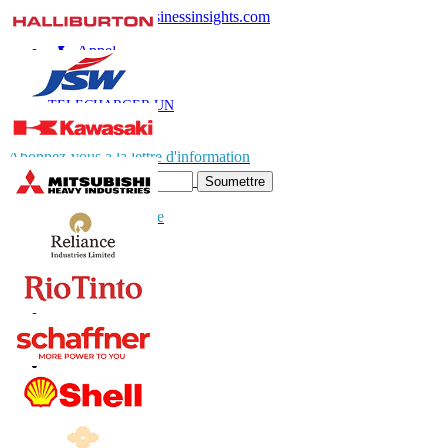
sales@fortunebusinessinsights.com
Appel
E-mail
TÉLÉCHARGER UN
EXEMPLE
Abonnez-vous à la lettre d'information
Soumettre
Faites confiance en ligne