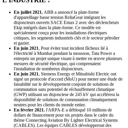
L’INDUSTRIE :
En juillet 2021
, ABB a annoncé la plate-forme
d'appareillage basse tension ReliaGear intégrant les
disjoncteurs ouverts SACE Emax 2 avec des déclencheurs
Ekip intégrés dans la plate-forme. Ce modèle est
spécialement conçu pour les installations électriques
critiques, les segments industriels clés et le secteur pétrolier
et gazier.
En juin 2021
, Pour éviter tout incident fâcheux lié à
l'électricité à Mumbai pendant la mousson, Tata Power a
entrepris un projet unique visant à mettre en œuvre plusieurs
mesures de sécurité électrique, qui comprenaient
l'installation de nombreux disjoncteurs.
En juin 2021
, Siemens Energy et Mitsubishi Electric ont
signé un protocole d'accord (MoU) pour mener une étude de
faisabilité sur le développement conjoint de solutions de
commutation sans potentiel de réchauffement climatique
(GWP) utilisant un disjoncteur de 245 kV qui accélérera la
disponibilité de solutions de commutation climatiquement
neutres pour les clients du monde entier.
En février 2021
, l'ARPA-E a débloqué 10 millions de
dollars de financement pour six projets dans le cadre du
thème Connecting Aviation By Lighter Electrical Systems
(CABLES). Les équipes CABLES développeront des