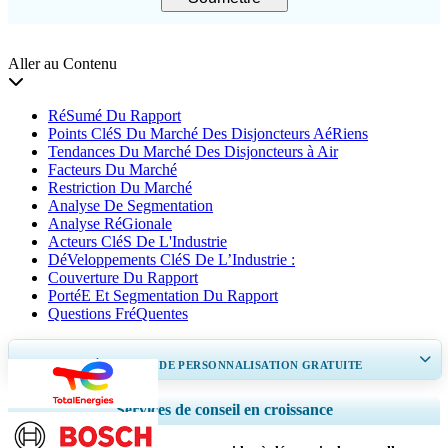
Aller au Contenu
RéSumé Du Rapport
Points CléS Du Marché Des Disjoncteurs AéRiens
Tendances Du Marché Des Disjoncteurs à Air
Facteurs Du Marché
Restriction Du Marché
Analyse De Segmentation
Analyse RéGionale
Acteurs CléS De L'Industrie
DéVeloppements CléS De L’Industrie :
Couverture Du Rapport
PortéE Et Segmentation Du Rapport
Questions FréQuentes
OBTENEZ 30 À 60
heures
DE PERSONNALISATION GRATUITE
Ampliar a cobertura regional e por país, Análise de segmentos, Perfis de
Services de conseil en croissance
empresas, Benchmarking competitivo, e insights sobre o usuário final.